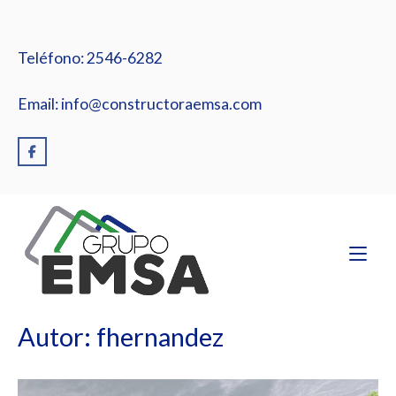
Ir
al
contenido
Teléfono: 2546-6282
Email: info@constructoraemsa.com
Inicio
Autor:
fhernandez