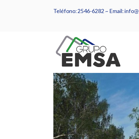
Ir
al
Teléfono: 2546-6282 ~ Email: inf
contenido
Inicio